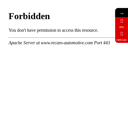
→
OEM
ESPECIAIS