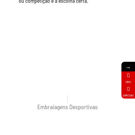
ou competição é a escolha certa.
→
OEM
ESPECIAIS
Embraiagens Desportivas