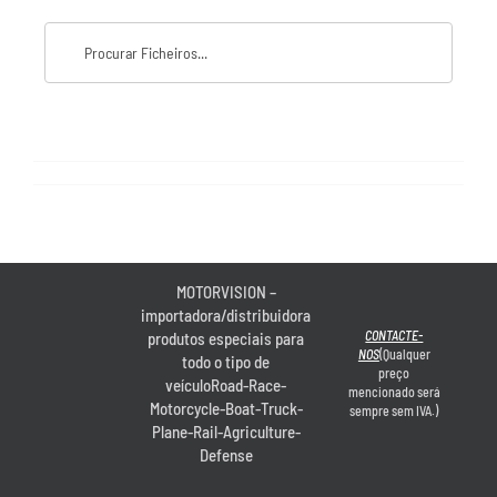
MOTORVISION –
importadora/distribuidora
CONTACTE-
produtos especiais para
NOS
(Qualquer
todo o tipo de
preço
veículoRoad-Race-
mencionado será
Motorcycle-Boat-Truck-
sempre sem IVA.)
Plane-Rail-Agriculture-
Defense