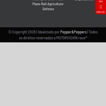
OEM
Plane-Rail-Agriculture-
Defense
ESPECIAIS
© Copyright
2026 | Idealizado por
Pepper&Peppers
| Todos
os direitos reservados a MOTORVISION race®