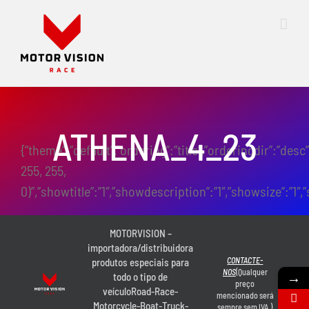
Skip
to
content
ATHENA_4_23
{“theme”:”default”,”ordering”:”title”,”orderingdir”:”des
255, 255,
0)”,”showtitle”:”1″,”showdescription”:”1″,”showsize”:”
MOTORVISION –
importadora/distribuidora
CONTACTE-
produtos especiais para
NOS
(Qualquer
→
todo o tipo de
preço
veículoRoad-Race-
mencionado será
Motorcycle-Boat-Truck-
sempre sem IVA.)