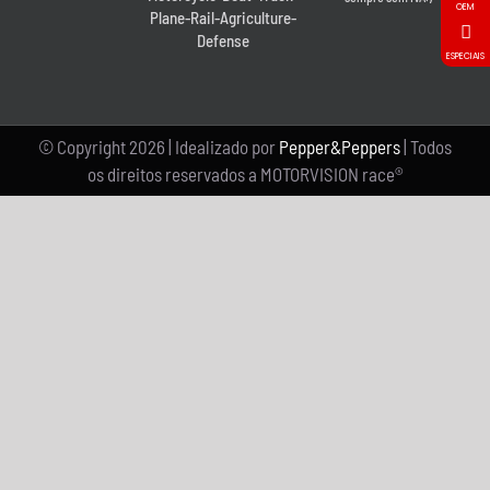
OEM
Plane-Rail-Agriculture-
Defense
ESPECIAIS
© Copyright
2026 | Idealizado por
Pepper&Peppers
| Todos
os direitos reservados a MOTORVISION race®