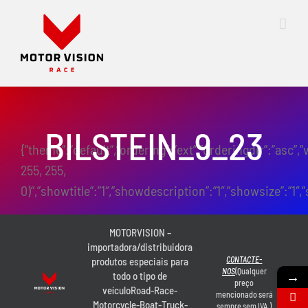
Skip
to
content
BILSTEIN_9_23
{“theme”:”default”,”ordering”:”ext”,”orderingdir”:”asc”,
255, 255,
0)”,”showtitle”:”1″,”showdescription”:”1″,”showsize”:”
MOTORVISION –
importadora/distribuidora
CONTACTE-
produtos especiais para
NOS
(Qualquer
→
todo o tipo de
preço
veículoRoad-Race-
mencionado será
Motorcycle-Boat-Truck-
sempre sem IVA.)