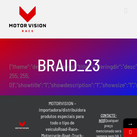
Skip
to
content
BRAID_23
{“theme”:”default”,”ordering”:”title”,”orderingdir”:”des
255, 255,
0)”,”showtitle”:”1″,”showdescription”:”1″,”showsize”:”
MOTORVISION –
importadora/distribuidora
CONTACTE-
produtos especiais para
NOS
(Qualquer
→
todo o tipo de
preço
veículoRoad-Race-
mencionado será
Motorcycle-Boat-Truck-
sempre sem IVA.)