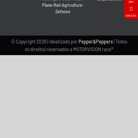
OEM
Plane-Rail-Agriculture-
Defense
ESPECIAIS
© Copyright
2026 | Idealizado por
Pepper&Peppers
| Todos
os direitos reservados a MOTORVISION race®