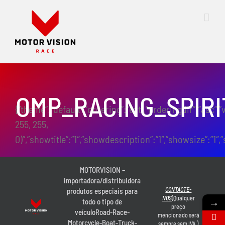
Skip
to
content
OMP_RACING_SPIRI
{“theme”:”default”,”ordering”:”ext”,”orderingdir”:”asc”,
255, 255,
0)”,”showtitle”:”1″,”showdescription”:”1″,”showsize”:”
MOTORVISION –
importadora/distribuidora
CONTACTE-
produtos especiais para
NOS
(Qualquer
→
todo o tipo de
preço
veículoRoad-Race-
mencionado será
Motorcycle-Boat-Truck-
sempre sem IVA.)