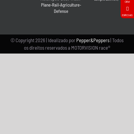
OEM
Plane-Rail-Agriculture-
Defense
ESPECIAIS
© Copyright
2026 | Idealizado por
Pepper&Peppers
| Todos
os direitos reservados a MOTORVISION race®