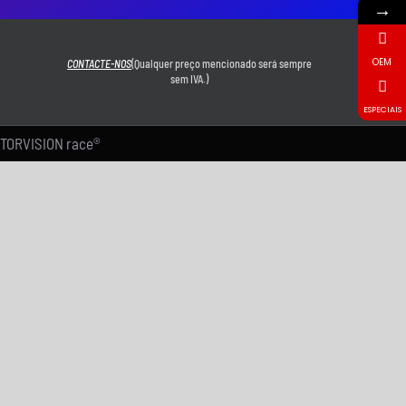
→
OEM
CONTACTE-NOS
(Qualquer preço mencionado será sempre
sem IVA.)
ESPECIAIS
MOTORVISION race®