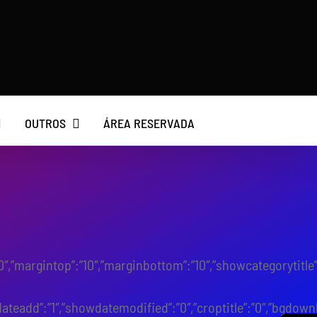
OUTROS
ÁREA RESERVADA
ght”:”10″,”margintop”:”10″,”marginbottom”:”10″,”showcategory
wdateadd”:”1″,”showdatemodified”:”0″,”croptitle”:”0″,”bgdow