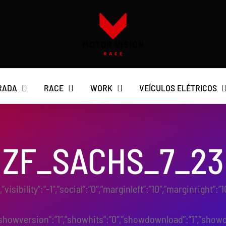
RADA
RACE
WORK
VEÍCULOS ELÉTRICOS
ZF_SACHS_7_23
c”,”visibility”:”-1″,”social”:”0″,”marginleft”:”10″,”marginri
1″,”showversion”:”1″,”showhits”:”0″,”showdownload”:”1″,”sho